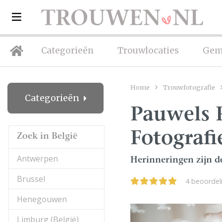
Categorieën
Trouwlocaties
Gem
Home
Trouwfotografie
Categorieën
Pauwels 
Fotografi
Zoek in België
Antwerpen
Herinneringen zijn de
Brussel
4 beoorde
Henegouwen
Limburg (België)