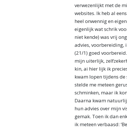
verwezenlijkt met de mi
websites. Ik heb al een
heel onwennig en eigenl
eigenlijk wat schrik voo
niet kende) was vrij on
advies, voorbereiding,
(21/1) goed voorbereid.
mijn uiterlijk, zelfzeke
kin, ai hier lijk ik pre
kwam lopen tijdens de s
stelde me meteen gerus
schminken, maar ik kon
Daarna kwam natuurlijk
hun advies over mijn vi
gemak. Toen ik dan enke
ik meteen verbaasd: ‘Be