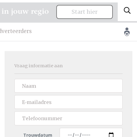
 in jouw regio
Start hier
dverteerders
Vraag informatie aan
Trouwdatum