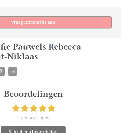
Vraag informatie aan
fie Pauwels Rebecca
nt-Niklaas
Beoordelingen
4 beoordelingen
Schrijf een beoordeling