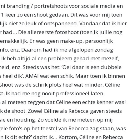
ni branding / portretshoots voor sociale media en
s 1 keer zo een shoot gedaan. Dit was voor mij toen
ijk niet zo leuk of ontspannend. Vandaar dat ik hier
r had… Die allereerste fotoshoot (toen ik jullie nog
gemakkelijk. Er was geen make-up, persoonlijk
 info, enz. Daarom had ik me afgelopen zondag
 Ik heb altijd al een probleem gehad met mezelf,
rheid, enz. Steeds was het: ‘Oei daar is een dubbele
cies heel dik’. AMAI wat een schik. Maar toen ik binnen
hoot was de schrik plots heel wat minder. Céline
t. Ik had me nog nooit professioneel laten
 al meteen zeggen dat Céline een echte kenner was!
 de shoot. Zowel Céline als Rebecca gaven steeds
sie en houding. Zo voelde ik me meteen op mij
le foto’s op het toestel van Rebecca zag staan, was
n ik dit echt?’ dacht ik… Kortom, Céline en Rebecca