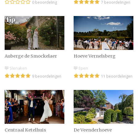
0 beoordeling
7 beoordelingen
Auberge de Smockelaer
Hoeve Vernelsberg
Slenaken
Epen
9 beoordelingen
11 beoordelingen
Centraal Ketelhuis
De Veenderhoeve