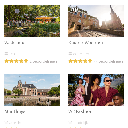
Valdeludo
Kasteel Woerden
Echt
Woerden
2 beoordelingen
44 beoordelingen
Munthuys
WE Fashion
Utrecht
Landelijk