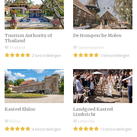
Tourism Authority of
De Hompesche Molen
Thailand
Thailand
Stevensweert
2 beoordelingen
3 beoordelingen
Kasteel Elsloo
Landgoed Kasteel
Limbricht
Elsloo
Limbricht
4 beoordelingen
10 beoordelingen