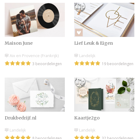
Maison June
Lief Leuk & Eigen
Aix en Provence (Frankrijk)
Landelijk
3 beoordelingen
19 beoordelingen
Drukbedrijf.nl
Kaartje2go
Landelijk
Landelijk
8 beoordelingen
32 beoordelingen