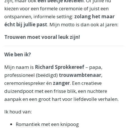
zijn, maar ook
een beetje kietelen
. Of jullie nu
kiezen voor een formele ceremonie of juist een
ontspannen, informele setting:
zolang het maar
écht bij jullie past
. Mijn motto is dan ook al jaren:
Trouwen moet vooral leuk zijn!
Wie ben ik?
Mijn naam is
Richard Sprokkereef
– papa,
professioneel (beëdigd)
trouwambtenaar
,
ceremoniespreker én
zanger
. Een creatieve
duizendpoot met een frisse blik, een nuchtere
aanpak en een groot hart voor liefdevolle verhalen.
Ik houd van:
Romantiek met een knipoog