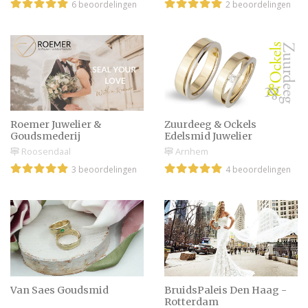
sieraden
6 beoordelingen
2 beoordelingen
Hoe je een trouwring of
steentjes in de ring kunt
schoonmaken?
Roemer Juwelier &
Zuurdeeg & Ockels
Hoeveel geld uitgeven
Goudsmederij
Edelsmid Juwelier
aan de verlovingsring?
Roosendaal
Arnhem
3 beoordelingen
4 beoordelingen
Alle soorten ringen
Van Saes Goudsmid
BruidsPaleis Den Haag -
Rotterdam