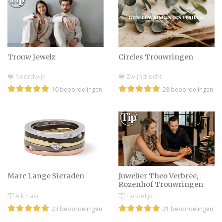
Huwelijksaanzoek doen
op Valentijnsdag of op
een andere romantische
dag?
Trouw Jewelz
Circles Trouwringen
Noordwijk
Zwijndrecht
10 beoordelingen
28 beoordelingen
Wat de verloving zegt
over jullie relatie
Aanzoek doen of
trouwen met Oud &
Nieuw
Marc Lange Sieraden
Juwelier Theo Verbree,
Rozenhof Trouwringen
Alkmaar
Landelijk
Huwelijksaanzoek met
23 beoordelingen
21 beoordelingen
Kerst