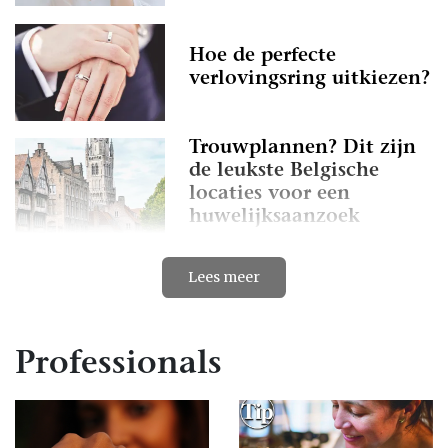
Hoe de perfecte
verlovingsring uitkiezen?
Trouwplannen? Dit zijn
de leukste Belgische
locaties voor een
huwelijksaanzoek
Verlovingsringen met
Lees meer
kleurstenen, karaktervol
en persoonlijk
Professionals
Het kiezen en kopen van
de perfecte
verlovingsring