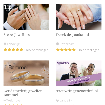
Kan een verlovingsring
met een enorme diamant
te groot zijn?
Siebel Juweliers
Derek de goudsmid
Huwelijksaanzoek? Laat
Landelijk
Rotterdam
je nooit pushen om ja te
18 beoordelingen
3 beoordelingen
zeggen
Sieraad laten maken van
oud goud omdat jullie
gaan trouwen
Goudsmederij Juwelier
TrouwringenVoordeel.nl
Zilveren trouwring laten
Bommel
maken van je oude
Veldhoven
Landelijk