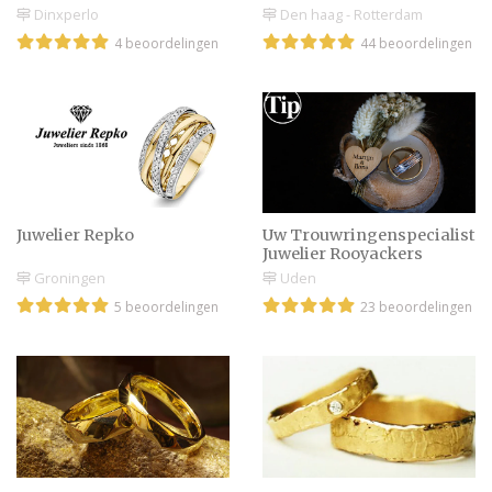
Dinxperlo
Den haag - Rotterdam
4 beoordelingen
44 beoordelingen
Juwelier Repko
Uw Trouwringenspecialist
Juwelier Rooyackers
Groningen
Uden
5 beoordelingen
23 beoordelingen