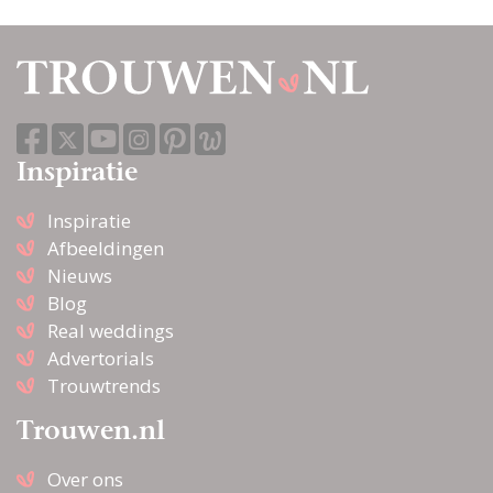
huwelijkscadeau?
Verrassende ideeën voor
een onvergetelijk
huwelijkscadeau
Inspiratie
Jubileumgeschenken
Inspiratie
voor elke trouwdag
Afbeeldingen
Nieuws
Blog
Cadeautjes klaarleggen
Real weddings
voor bijzondere gasten |
Advertorials
1 dag voor de bruiloft
Trouwtrends
Trouwen.nl
De meest originele
manieren van geld geven
Over ons