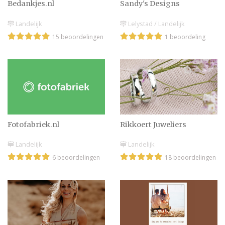
Bedankjes.nl
Sandy's Designs
Landelijk
Lelystad / Landelijk
Wat zet je op de envelop
15 beoordelingen
1 beoordeling
voor het bruidspaar?
Valentijnsdag 2025: dé
dag om je lief te
verrassen
Fotofabriek.nl
Rikkoert Juweliers
Landelijk
Landelijk
De beste cadeau-ideeën
6 beoordelingen
18 beoordelingen
voor adrenalinejunks
De beste cadeau-ideeën
voor foodies