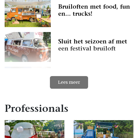
Bruiloften met food, fun
en... trucks!
Sluit het seizoen af met
een festival bruiloft
6x foodtrucks op je
Lees meer
bruiloft
Professionals
Wat dacht je van
foodtrucks op je bruiloft?