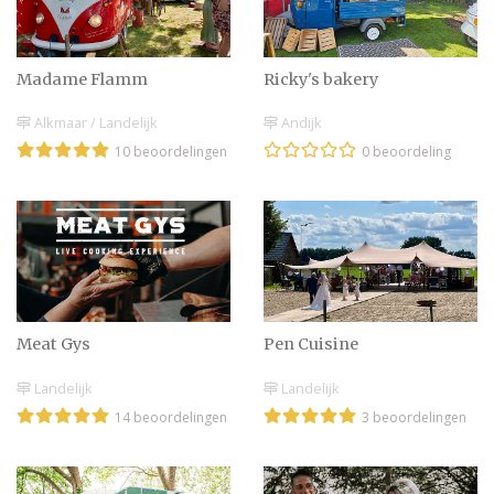
Een pop up bruiloft in
het park
Madame Flamm
Ricky's bakery
Alkmaar / Landelijk
Andijk
10 beoordelingen
0 beoordeling
De ‘Pop up Wedding’
Meat Gys
Pen Cuisine
Landelijk
Landelijk
14 beoordelingen
3 beoordelingen