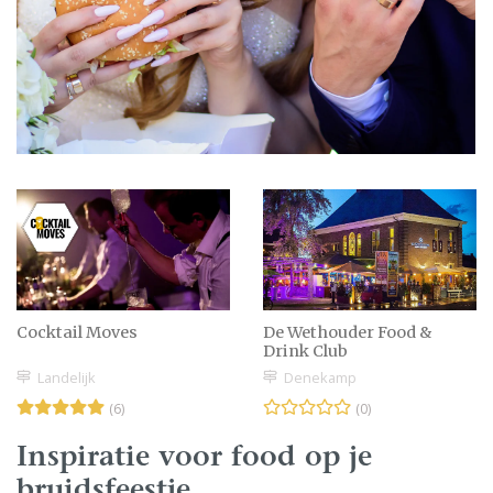
Cocktail Moves
De Wethouder Food &
Drink Club
Landelijk
Denekamp
(6)
(0)
Inspiratie voor food op je
bruidsfeestje