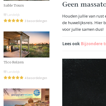
Geen massatoe
Sable Tours
Landelijk
Houden jullie van rust
3 beoordelingen
de huwelijksreis. Hier 
voor jullie samen dus!
Lees ook
Bijzondere t
Tico Reizen
Landelijk
4 beoordelingen