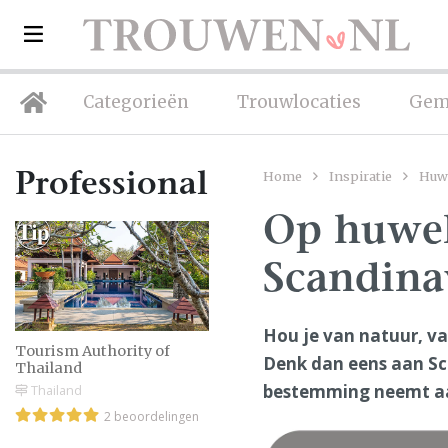
Categorieën
Trouwlocaties
Gem
Home
Inspiratie
Huwe
Professionals
Op huweli
Scandina
Hou je van natuur, va
Tourism Authority of
Denk dan eens aan Sc
Thailand
bestemming neemt aan
Thailand
2 beoordelingen