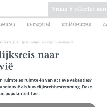
Vraag 5 offertes aan
eenten
Be Inspired
Bruidsbeurzen
A
lijksreis
Op huwelijksreis naar Scandinavië
jksreis naar
vië
n ruimte en ruimte én van actieve vakanties?
andinavië als huwelijksreisbestemming. Deze
 populariteit toe.