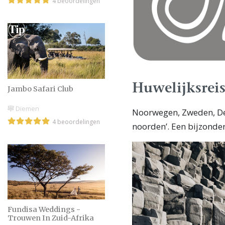
4 beoordelingen
Huwelijksrei
Jambo Safari Club
Diemen
Noorwegen, Zweden, Den
4 beoordelingen
noorden’. Een bijzonde
Fundisa Weddings -
Trouwen In Zuid-Afrika