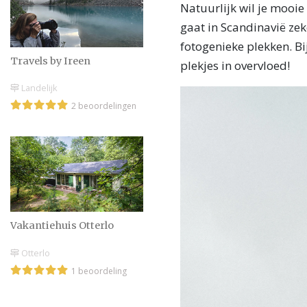
Natuurlijk wil je mooie 
gaat in Scandinavië zek
fotogenieke plekken. Bi
Travels by Ireen
plekjes in overvloed!
Landelijk
2 beoordelingen
Vakantiehuis Otterlo
Otterlo
1 beoordeling