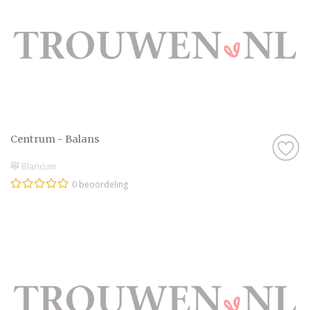
Centrum - Balans
Blaricum
0 beoordeling