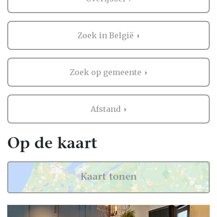
waar gasten samenkomen voor foto's,
video's en veel plezier. Zo groeit er een
prachtige verzameling beelden die de sfeer,
Zoek in België
emoties en interactie van jullie huwelijk
perfect vastlegt. Een photobooth in
Overijssel zorgt voor extra entertainment en
Zoek op gemeente
maakt iedere bruiloft nog gezelliger.
De booth is eenvoudig te bedienen en
Afstand
geschikt voor jong en oud. Binnen enkele
seconden worden haarscherpe foto's, leuke
GIF's en korte video's gemaakt. Iedere
Op de kaart
opname wordt direct afgedrukt als luxe
fotoprint en daarnaast opgeslagen in een
persoonlijke digitale galerij. Een stijlvolle
Kaart tonen
spiegel photobooth geeft iedere
trouwlocatie een luxe uitstraling, terwijl een
moderne 360 videobooth spectaculaire