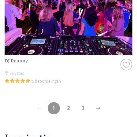
DJ Remmy
Lelystad
6 beoordelingen
1
2
3