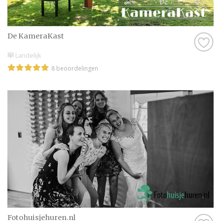
De KameraKast
Landelijk
8 beoordelingen
Fotohuisjehuren.nl