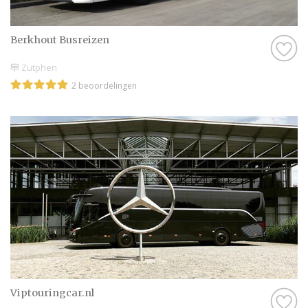
Berkhout Busreizen
Zutphen
2 beoordelingen
Viptouringcar.nl