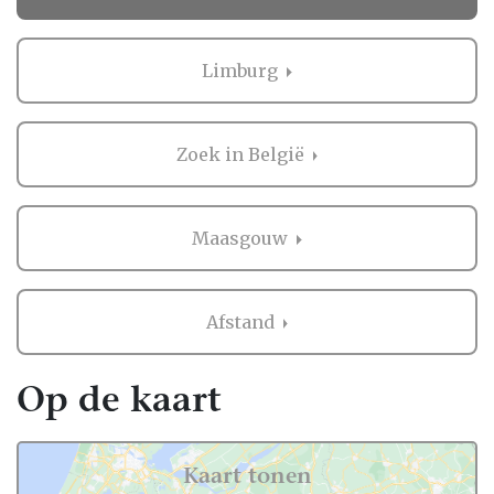
Ervaringen van andere bruidsparen met
Touringcars in Maasgouw
Limburg
Zaken regelen voor jullie bruiloft is erg
belangrijk. Het is dus niet zo gek dat je
Zoek in België
graag eerst ervaringen van andere
bruidsparen leest over Touringcars in
Maasgouw. Want zij hebben het live ervaren
Maasgouw
en zijn natuurlijk kritische beoordelaars!
Daarom hebben wij bij elke professional op
Afstand
onze website een beoordeling van echte
bruidsparen staan. Indien deze al
beoordeeld is, natuurlijk. Soms vind je
Op de kaart
namelijk ook nieuwe professionals op onze
website, en dan is het misschien wel aan
jullie om de eerste beoordeling te schrijven!
Kaart tonen