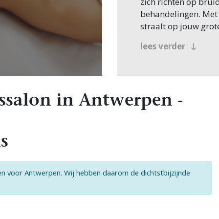
zich richten op bru
behandelingen. Met d
straalt op jouw grot
De voordelen
lees verder
je bruiloft
Een schoonheidssalon 
maar biedt ook rust
salon in Antwerpen -
bruiloft. Denk aan:
Professionele 
door experts d
s
langdurig resul
Voorbereiding 
schoonheidsbe
ten voor Antwerpen. Wij hebben daarom de dichtstbijzijnde
stralende huid.
Nagelverzorgin
vooral tijdens 