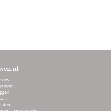
wen.nl
r ons
erteren
oggen
tact
claimer
emene voorwaarden