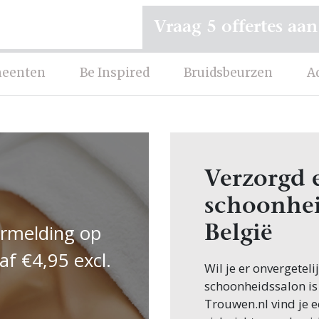
Vraag 5 offertes aan
eenten
Be Inspired
Bruidsbeurzen
A
Verzorgd 
schoonhei
ermelding op
België
af €4,95 excl.
Wil je er onvergetel
schoonheidssalon is 
Trouwen.nl vind je e