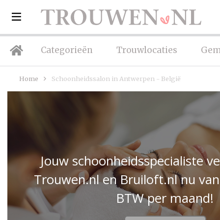
Categorieën
Trouwlocaties
Gem
Home
Schoonheidssalon in Antwerpen - België
Jouw schoonheidsspecialiste v
Trouwen.nl en Bruiloft.nl nu van
BTW per maand!