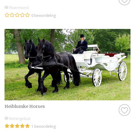
Roermond
0 beoordeling
Heiblumke Horses
Koningslust
1 beoordeling