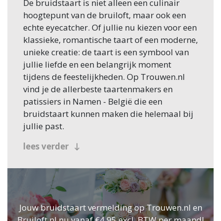
De bruidstaart is niet alleen een culinair
hoogtepunt van de bruiloft, maar ook een
echte eyecatcher. Of jullie nu kiezen voor een
klassieke, romantische taart of een moderne,
unieke creatie: de taart is een symbool van
jullie liefde en een belangrijk moment
tijdens de feestelijkheden. Op Trouwen.nl
vind je de allerbeste taartenmakers en
patissiers in Namen - België die een
bruidstaart kunnen maken die helemaal bij
jullie past.
Jullie persoonlijke stijl in een
lees verder
taart
De bruidstaart moet niet alleen lekker zijn,
maar ook passen bij de stijl van jullie
bruiloft. Of je nu kiest voor een romantisch
Jouw bruidstaart vermelding op Trouwen.nl en
ontwerp met bloemblaadjes en glazuur, een
Bruiloft.nl nu vanaf €4,95 excl. BTW per maand!