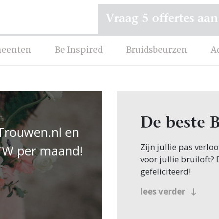
Vraag 5 offertes aan
eenten
Be Inspired
Bruidsbeurzen
A
De beste B
 Trouwen.nl en
Zijn jullie pas verl
 BTW per maand!
voor jullie bruiloft?
gefeliciteerd!
Veel bruidsparen beg
lees verder
zoeken dit natuurlijk
beland, want op Trou