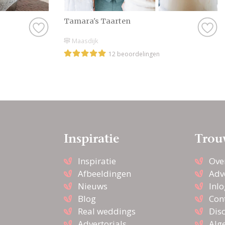
bijvoorbeeld wel go
want dat is natuurli
Tamara's Taarten
hebt bij een profess
Maasdijk
goed, dan zijn er no
12 beoordelingen
vinden, dus daar hoe
Kortom: gebruik Tro
Bruidstaart in Lande
scroll door onze leu
de prachtige foto’s 
bruiloft wordt met b
Inspiratie
Trou
wensen jullie alvast 
Inspiratie
Ove
Afbeeldingen
Adv
Nieuws
Inl
Blog
Con
Real weddings
Dis
Advertorials
Alg