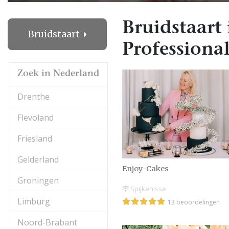
Bruidstaart 
Bruidstaart
Professional
Zoek in Nederland
Drenthe
Flevoland
Friesland
Gelderland
Enjoy-Cakes
Groningen
Spijkenisse
Limburg
13 beoordelingen
Noord-Brabant