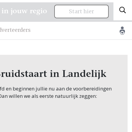
 in jouw regio
Start hier
dverteerders
ruidstaart in Landelijk
oofd en beginnen jullie nu aan de voorbereidingen
 Dan willen we als eerste natuurlijk zeggen:
innen hun zoektocht naar Bruidstaart, en jullie
 in Landelijk! Nou, je bent op de juiste plek
wen.nl vind je oneindig veel inspiratie voor alle