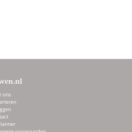
ed overweg kan met de professional in Landelijk,
jk best wel belangrijk. Als je geen goed gevoel
ional, of het klikt gewoon net even niet helemaal
g genoeg andere professionals in Landelijk te
f je je echt geen zorgen over te maken.
uwen.nl als zoekmachine voor de leukste
lijk, of kruip met een kop thee op de bank en
ke inspiratie-artikelen heen. Droom alvast weg bij
en sfeerbeelden en denk je in hoe geweldig jullie
ehulp van alle informatie op Trouwen.nl! Wij
wen.nl
een geweldige tijd toe!
r ons
erteren
oggen
tact
claimer
emene voorwaarden