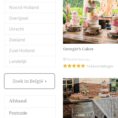
Noord-Holland
Overijssel
Utrecht
Zeeland
Georgie's Cakes
Zuid-Holland
Baarle-Nassau
Landelijk
14 beoordelingen
Zoek in België
Afstand